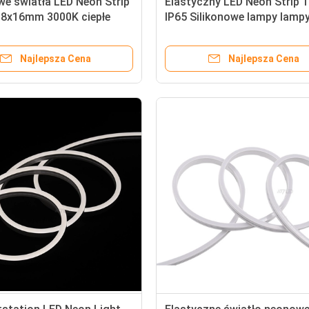
we światła LED Neon Strip
Elastyczny LED Neon Strip 
 8x16mm 3000K ciepłe
IP65 Silikonowe lampy lamp
astyczne taśmy
3000K 4000K 6500K Dla zna
nia
neonowych
Najlepsza Cena
Najlepsza Cena