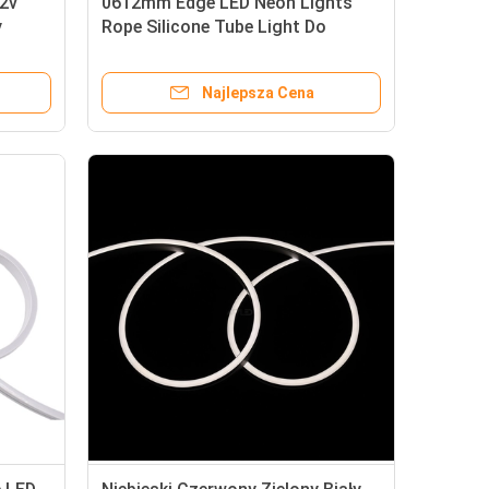
12v
0612mm Edge LED Neon Lights
y
Rope Silicone Tube Light Do
ków
dekoracji w pomieszczeniach
Najlepsza Cena