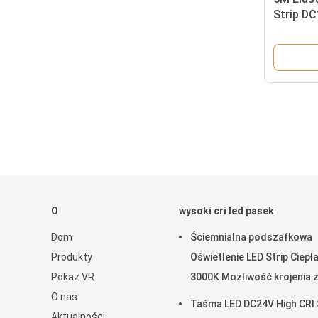
Strip D
IP65 Wys
na oświe
organic
O
wysoki cri led pasek
Dom
Ściemnialna podszafkowa
Produkty
Oświetlenie LED Strip Ciepła
Pokaz VR
3000K Możliwość krojenia 
O nas
możliwością łączenia 24 V
Taśma LED DC24V High CRI
Aktualności