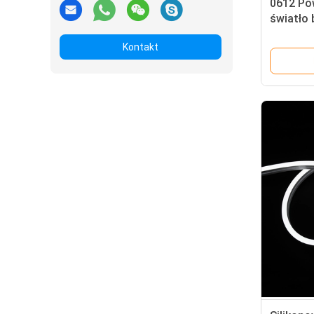
0612 Po
światło
Światło
Kontakt
dekoracj