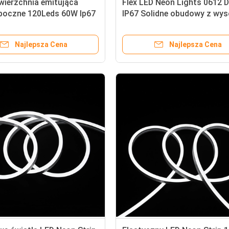
wierzchnia emitująca
Flex LED Neon Lights 0612 
 boczne 120Leds 60W Ip67
IP67 Solidne obudowy z wys
 neonowe silikonowe do
jakości krzemu
i tablic
Najlepsza Cena
Najlepsza Cena