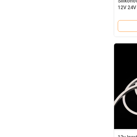
Silikono
12V 24V
białe el
oświetle