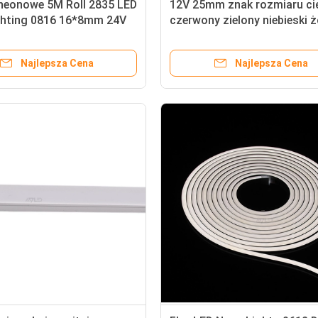
 neonowe 5M Roll 2835 LED
12V 25mm znak rozmiaru ci
ighting 0816 16*8mm 24V
czerwony zielony niebieski ż
able Silicone Neon Rope
wielobarwne światła krzem
LED 0612 /0816 światło ne
Najlepsza Cena
Najlepsza Cena
LED