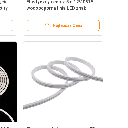
ęcia
Elastyczny neon z 5m 12V 0816
ółty
wodoodporna linia LED znak
owe
reklamowy gorąca sprzedaż 2835
onowe
Najlepsza Cena