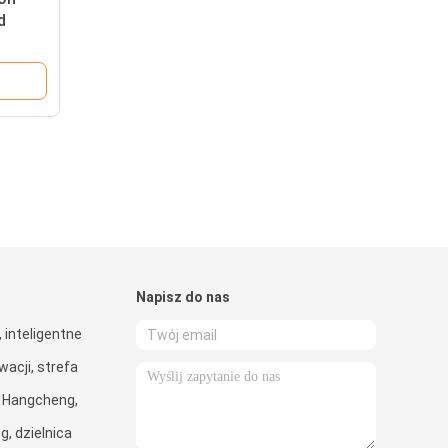
d
t-free
Napisz do nas
, inteligentne
acji, strefa
 Hangcheng,
g, dzielnica