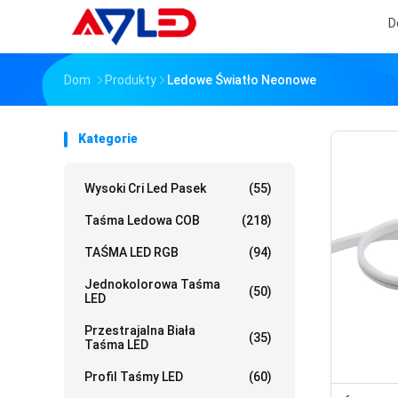
D
Dom
Produkty
Ledowe Światło Neonowe
Kategorie
Wysoki Cri Led Pasek
(55)
Taśma Ledowa COB
(218)
TAŚMA LED RGB
(94)
Jednokolorowa Taśma
(50)
LED
Przestrajalna Biała
(35)
Taśma LED
Profil Taśmy LED
(60)