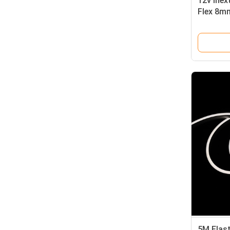
12v Inex
Flex 8m
wodoodp
zewnątr
5M Elast