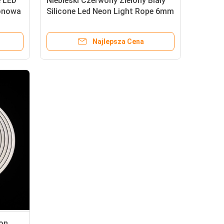
e LED
Niebieski Czerwony Zielony Biały
konowa
Silicone Led Neon Light Rope 6mm
owych
12v Dc Do Niestandardowych
Neonów
Najlepsza Cena
eon