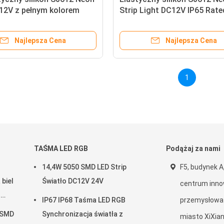
C12V z pełnym kolorem
Strip Light DC12V IP65 Rate
oki UV 2 lata gwarancji
Dual-color Uniform Light Do
tlenia w kształcie
For Light Sign
Najlepsza Cena
Najlepsza Cena
znym
1
TAŚMA LED RGB
Podążaj za nami
14,4W 5050 SMD LED Strip
F5, budynek A
 biel
Światło DC12V 24V
centrum innow
z
IP67 IP68 Taśma LED RGB
przemysłowa
 SMD
Synchronizacja światła z
miasto XiXian