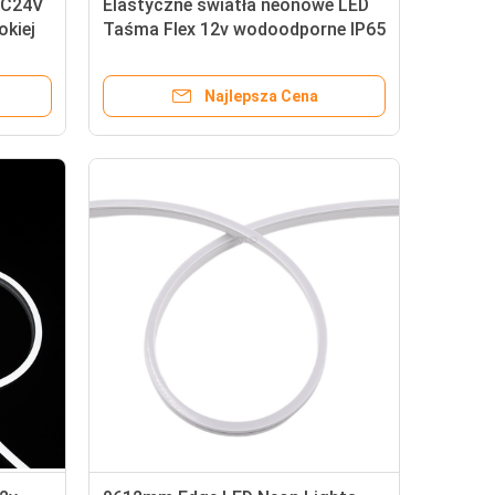
DC24V
Elastyczne światła neonowe LED
okiej
Taśma Flex 12v wodoodporne IP65
Światło silikonowe
Najlepsza Cena