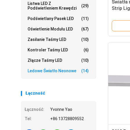
Światła
Listwa LED Z
(29)
Strip L
Podświetleniem Krawędzi
12V Cutt
Podświetlany Pasek LED
(11)
Indoor
Oświetlenie Modułu LED
(67)
Zasilanie Taśmy LED
(10)
Kontroler Taśmy LED
(6)
Złącze Taśmy LED
(10)
Ledowe Światło Neonowe
(14)
Łączność
Łączność:
Yvonne Yao
Tel:
+86 13728809552