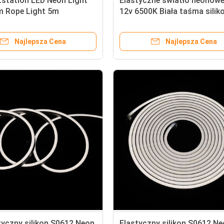
tstation LED Neon Light
Elastyczne światło neonow
m Rope Light 5m
12v 6500K Biała taśma sili
orny IP65 Do użytku na
6mm Flex dla znaków neon
z
Najlepsza Cena
Najlepsza Cena
yczny silikon S0612 Neon
Elastyczny silikon S0612 N