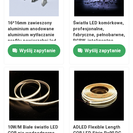
16*16mm zawieszony
Światła LED komórkowe,
aluminium anodowane
profesjonalne,
aluminium wytłaczanie
fabryczne, pełnobarwne,
profilu powierzchni led
RGBW, inteligentne,
kąta zamontowany
światełka IP20 i IP65
Wyślij zapytanie
Wyślij zapytanie
profilu paska świetlnego
10W/M Białe światło LED
ADLED Flexible Length
COB nie wodoodporne
COB LED Strip Ra90 DC