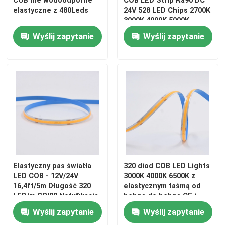
elastyczne z 480Leds
24V 528 LED Chips 2700K
3000K 4000K 5000K
6000K
Wyślij zapytanie
Wyślij zapytanie
Elastyczny pas światła
320 diod COB LED Lights
LED COB - 12V/24V
3000K 4000K 6500K z
16,4ft/5m Długość 320
elastycznym taśmą od
LED/m CRI90 Notyfikacja
bębna do bębna CE i
niskiego napięcia 6000K
RoHS certyfikowane 24V
Wyślij zapytanie
Wyślij zapytanie
Chłodna biała
lub 12V