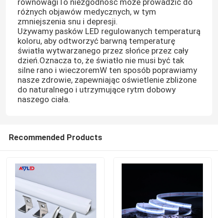
równowagiTo niezgodność może prowadzić do
różnych objawów medycznych, w tym
zmniejszenia snu i depresji.
Oświetlenie modułu LED
Używamy pasków LED regulowanych temperaturą
koloru, aby odtworzyć barwną temperaturę
światła wytwarzanego przez słońce przez cały
Zasilanie taśmy LED
dzień.Oznacza to, że światło nie musi być tak
silne rano i wieczoremW ten sposób poprawiamy
nasze zdrowie, zapewniając oświetlenie zbliżone
Kontroler taśmy LED
do naturalnego i utrzymujące rytm dobowy
naszego ciała.
Złącze taśmy LED
Recommended Products
ledowe światło neonowe