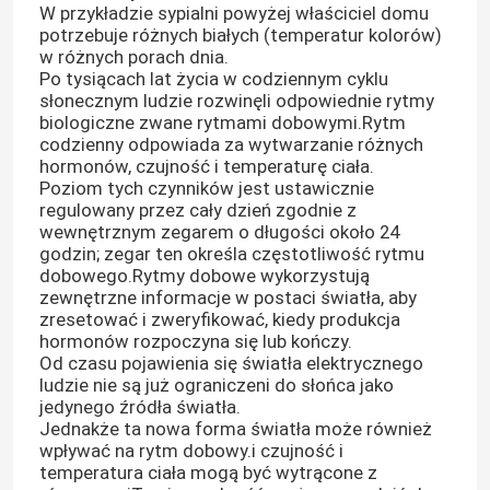
W przykładzie sypialni powyżej właściciel domu
potrzebuje różnych białych (temperatur kolorów)
w różnych porach dnia.
Taśma ledowa COB
Po tysiącach lat życia w codziennym cyklu
słonecznym ludzie rozwinęli odpowiednie rytmy
biologiczne zwane rytmami dobowymi.Rytm
TAŚMA LED RGB
codzienny odpowiada za wytwarzanie różnych
hormonów, czujność i temperaturę ciała.
Poziom tych czynników jest ustawicznie
Jednokolorowa taśma LED
regulowany przez cały dzień zgodnie z
wewnętrznym zegarem o długości około 24
godzin; zegar ten określa częstotliwość rytmu
Przestrajalna biała taśma LED
dobowego.Rytmy dobowe wykorzystują
zewnętrzne informacje w postaci światła, aby
zresetować i zweryfikować, kiedy produkcja
Profil taśmy LED
hormonów rozpoczyna się lub kończy.
Od czasu pojawienia się światła elektrycznego
ludzie nie są już ograniczeni do słońca jako
Listwa LED z podświetleniem krawędzi
jedynego źródła światła.
Jednakże ta nowa forma światła może również
wpływać na rytm dobowy.i czujność i
temperatura ciała mogą być wytrącone z
Podświetlany pasek LED