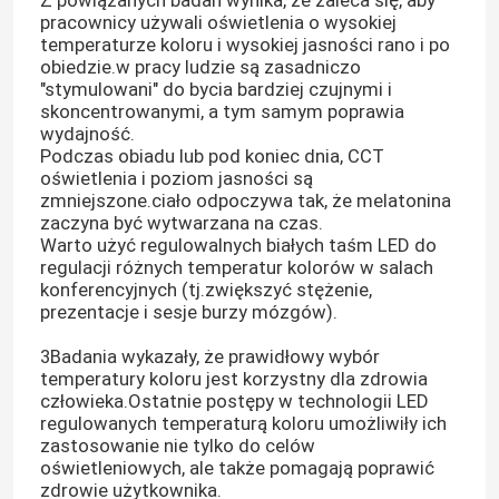
Z powiązanych badań wynika, że zaleca się, aby
pracownicy używali oświetlenia o wysokiej
temperaturze koloru i wysokiej jasności rano i po
O nas
obiedzie.w pracy ludzie są zasadniczo
"stymulowani" do bycia bardziej czujnymi i
skoncentrowanymi, a tym samym poprawia
wydajność.
Wycieczka po fabryce
Podczas obiadu lub pod koniec dnia, CCT
oświetlenia i poziom jasności są
zmniejszone.ciało odpoczywa tak, że melatonina
Kontrola jakości
zaczyna być wytwarzana na czas.
Warto użyć regulowalnych białych taśm LED do
regulacji różnych temperatur kolorów w salach
Skontaktuj się z nami
konferencyjnych (tj.zwiększyć stężenie,
prezentacje i sesje burzy mózgów).
Aktualności
3Badania wykazały, że prawidłowy wybór
temperatury koloru jest korzystny dla zdrowia
człowieka.Ostatnie postępy w technologii LED
Poprosić o wycenę
regulowanych temperaturą koloru umożliwiły ich
zastosowanie nie tylko do celów
oświetleniowych, ale także pomagają poprawić
wysoki cri led pasek
zdrowie użytkownika.