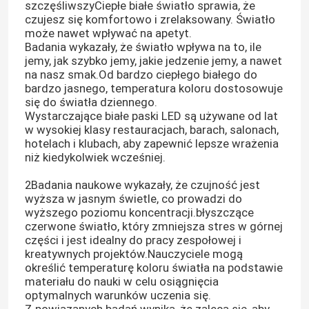
szczęśliwszyCiepłe białe światło sprawia, że
czujesz się komfortowo i zrelaksowany. Światło
może nawet wpływać na apetyt.
Badania wykazały, że światło wpływa na to, ile
jemy, jak szybko jemy, jakie jedzenie jemy, a nawet
na nasz smak.Od bardzo ciepłego białego do
bardzo jasnego, temperatura koloru dostosowuje
się do światła dziennego.
Wystarczające białe paski LED są używane od lat
w wysokiej klasy restauracjach, barach, salonach,
hotelach i klubach, aby zapewnić lepsze wrażenia
niż kiedykolwiek wcześniej.
2Badania naukowe wykazały, że czujność jest
wyższa w jasnym świetle, co prowadzi do
wyższego poziomu koncentracji.błyszczące
Dom
czerwone światło, który zmniejsza stres w górnej
części i jest idealny do pracy zespołowej i
kreatywnych projektów.Nauczyciele mogą
Produkty
określić temperaturę koloru światła na podstawie
materiału do nauki w celu osiągnięcia
optymalnych warunków uczenia się.
Filmy