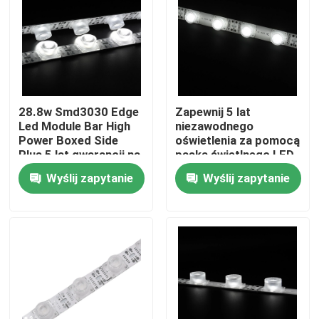
28.8w Smd3030 Edge
Zapewnij 5 lat
Led Module Bar High
niezawodnego
Power Boxed Side
oświetlenia za pomocą
Plus 5 lat gwarancji na
paska świetlnego LED
podwójnie boczną
z 18 diodami LED na
Wyślij zapytanie
Wyślij zapytanie
skrzynkę światła
metr, dostępne w
Fabribox
opcjach 24V i 12V
Dom
O nas
Łączność