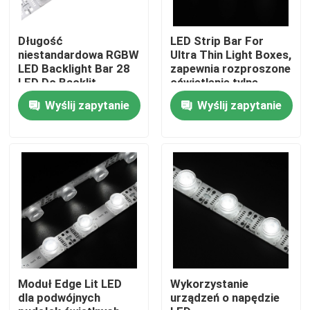
Produkty
Długość
LED Strip Bar For
niestandardowa RGBW
Ultra Thin Light Boxes,
LED Backlight Bar 28
zapewnia rozproszone
LED Do Backlit
oświetlenie tylne,
Filmy
Stretch Tkaniny Light
kompatybilne z
Wyślij zapytanie
Wyślij zapytanie
Box
12V/24V.
wysoki cri led pasek
Taśma ledowa COB
TAŚMA LED RGB
Jednokolorowa taśma LED
Moduł Edge Lit LED
Wykorzystanie
dla podwójnych
urządzeń o napędzie
Przestrajalna biała taśma LED