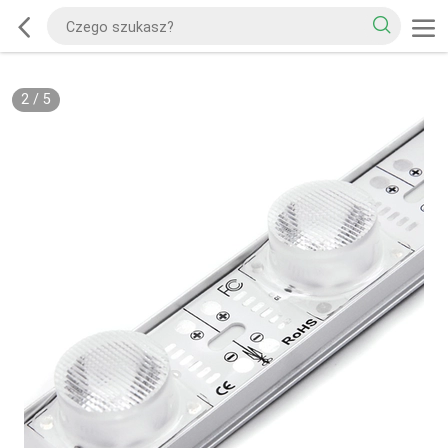
2
/
5