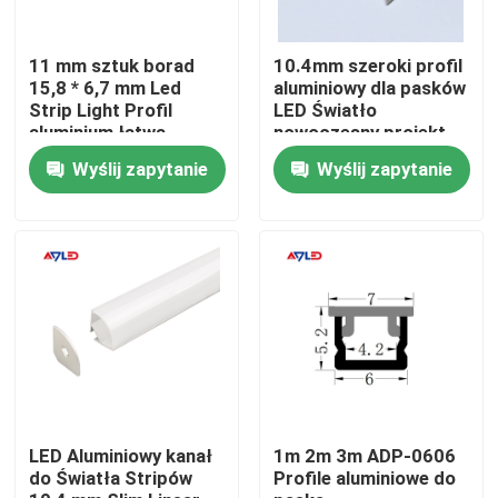
O nas
11 mm sztuk borad
10.4mm szeroki profil
15,8 * 6,7 mm Led
aluminiowy dla pasków
Strip Light Profil
LED Światło
aluminium łatwa
nowoczesny projekt
Wycieczka po fabryce
instalacja Led
profil aluminiowy LED
Wyślij zapytanie
Wyślij zapytanie
Aluminium
Kontrola jakości
Skontaktuj się z nami
Aktualności
Poprosić o wycenę
LED Aluminiowy kanał
1m 2m 3m ADP-0606
do Światła Stripów
Profile aluminiowe do
wysoki cri led pasek