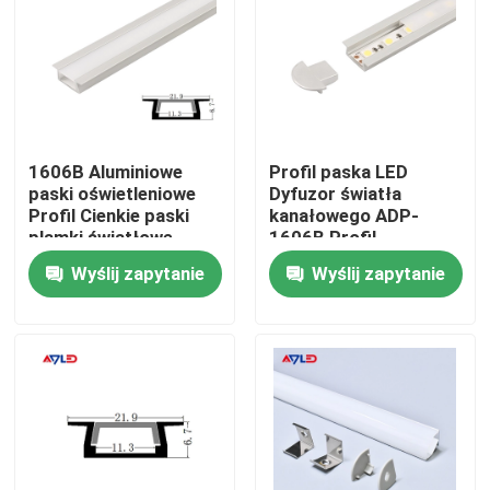
1606B Aluminiowe
Profil paska LED
paski oświetleniowe
Dyfuzor światła
Profil Cienkie paski
kanałowego ADP-
plamki światłowe
1606B Profil
Profil schody
aluminiowy LED do
Wyślij zapytanie
Wyślij zapytanie
dekoracyjne liniowe
paska LED
Dom
Produkty
Filmy