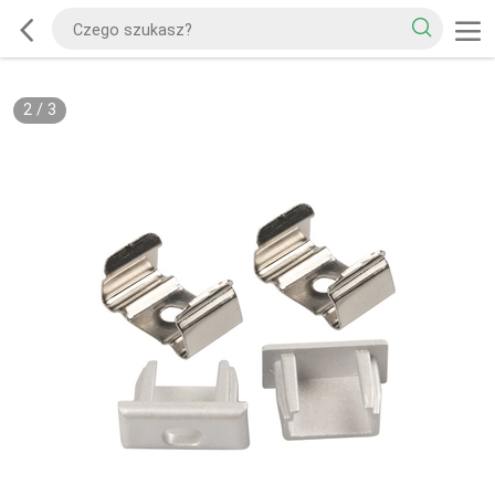
2
/
3